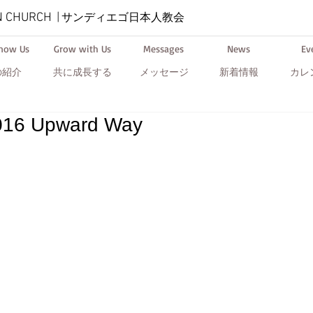
N CHURCH
|
サンディエゴ日本人教会
Know Us
Grow with Us
Messages
News
Ev
の紹介
共に成長する
メッセージ
新着情報
カレ
016 Upward Way