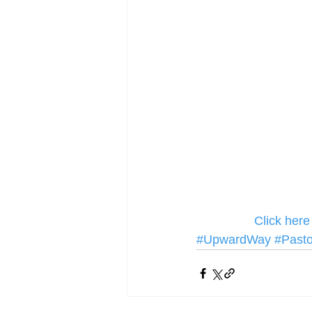
Click her
#UpwardWay
#Past