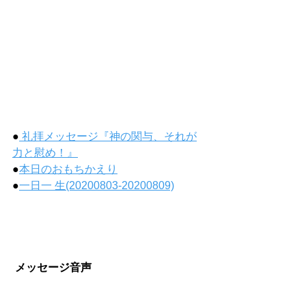
●
 礼拝メッセージ『神の関与、それが
力と慰め！』
●
本日のおもちかえり
●
一日一 生(20200803-20200809)
メッセージ音声