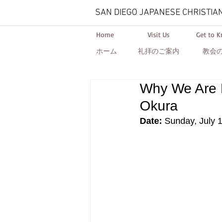
SAN DIEGO JAPANESE CHRISTIA
Home
Visit Us
Get to 
ホーム
礼拝のご案内
教会
Why We Are R
Okura
Date: 
Sunday, July 