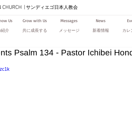
N CHURCH
|
サンディエゴ日本人教会
Know Us
Grow with Us
Messages
News
Ev
の紹介
共に成長する
メッセージ
新着情報
カレ
nts Psalm 134 - Pastor Ichibei Hon
pzc1k