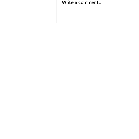
Write a comment...
Home
Visit Us
Get to Know Us
ホーム
​礼拝のご案内
教会の紹介