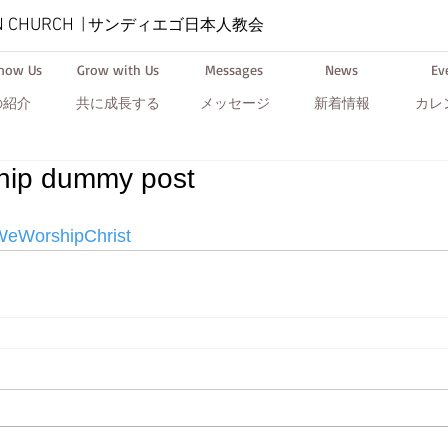
N CHURCH
|
サンディエゴ日本人教会
Know Us
Grow with Us
Messages
News
Ev
の紹介
共に成長する
メッセージ
新着情報
カレ
hip dummy post
eWorshipChrist