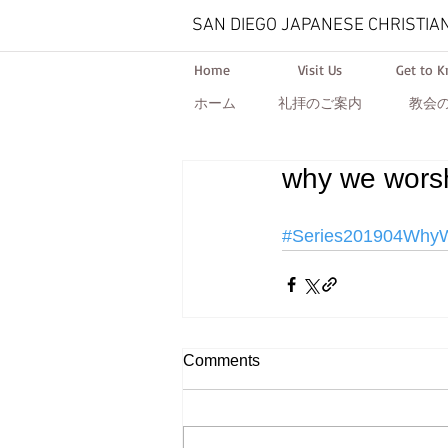
SAN DIEGO JAPANESE CHRISTIA
Home
Visit Us
Get to 
ホーム
礼拝のご案内
教会
why we wors
#Series201904WhyW
Comments