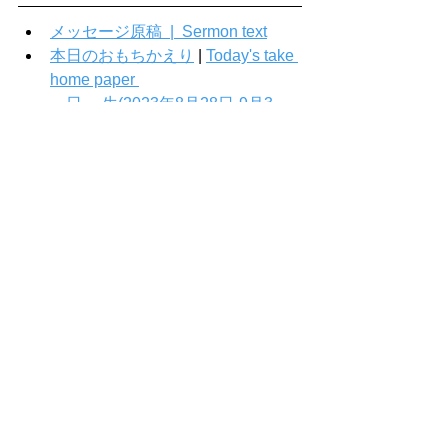
メッセージ原稿  |  Sermon text
本日のおもちかえり
 | 
Today's take 
home paper 
一日一 生(2023年8月28日-9月3
日）
Comments
Write a comment...