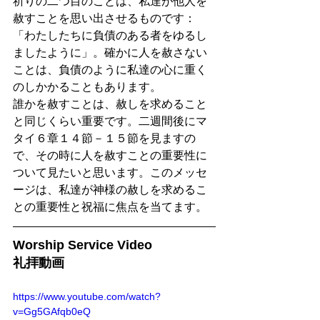
祈りの二つ目のことは、私達が他人を
赦すことを思い出させるものです：
「わたしたちに負債のある者をゆるし
ましたように」。確かに人を赦さない
ことは、負債のように私達の心に重く
のしかかることもあります。
誰かを赦すことは、赦しを求めること
と同じくらい重要です。二週間後にマ
タイ６章１４節－１５節を見ますの
で、その時に人を赦すことの重要性に
ついて見たいと思います。このメッセ
ージは、私達が神様の赦しを求めるこ
との重要性と祝福に焦点を当てます。
Worship Service Video
礼拝動画
https://www.youtube.com/watch?
v=Gg5GAfqb0eQ