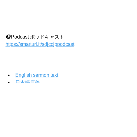
🎧Podcast ポッドキャスト
https://smarturl.it/sdjccjppodcast
English sermon text
日本語原稿
本日のおもちかえり 
| Message 
Outline 
一日一 生(2022年9月19日-9月25
日）