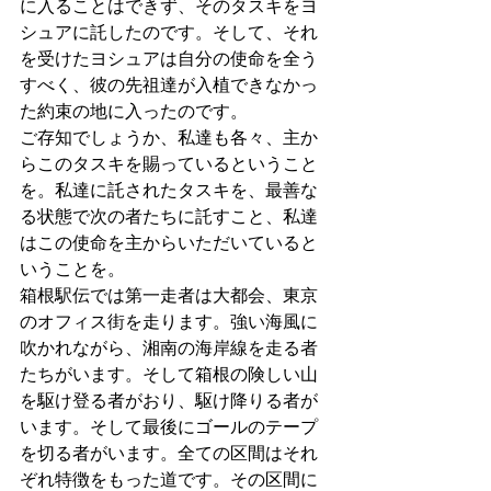
に入ることはできず、そのタスキをヨ
シュアに託したのです。そして、それ
を受けたヨシュアは自分の使命を全う
すべく、彼の先祖達が入植できなかっ
た約束の地に入ったのです。
ご存知でしょうか、私達も各々、主か
らこのタスキを賜っているということ
を。私達に託されたタスキを、最善な
る状態で次の者たちに託すこと、私達
はこの使命を主からいただいていると
いうことを。
箱根駅伝では第一走者は大都会、東京
のオフィス街を走ります。強い海風に
吹かれながら、湘南の海岸線を走る者
たちがいます。そして箱根の険しい山
を駆け登る者がおり、駆け降りる者が
います。そして最後にゴールのテープ
を切る者がいます。全ての区間はそれ
ぞれ特徴をもった道です。その区間に