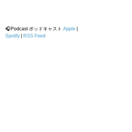
🎧Podcast ポッドキャスト 
Apple
 | 
Spotify
 | 
RSS Feed
メッセージ原稿
  |  
Sermon text
本日のおもちかえり
一日一生(2024年12月2日-12月8
日）
Comments