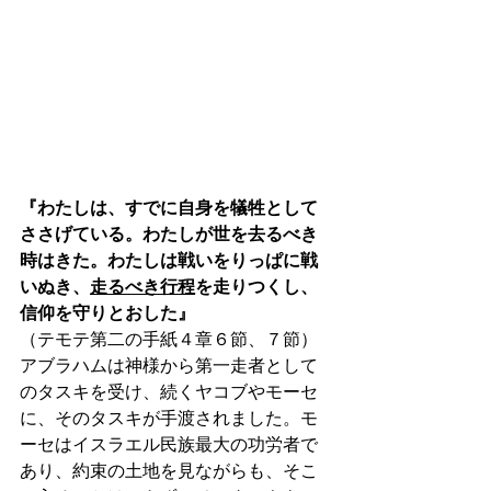
『わたしは、すでに自身を犠牲として
ささげている。わたしが世を去るべき
時はきた。わたしは戦いをりっぱに戦
いぬ
き、
走るべき行程
を
走りつくし、
信仰を守りとおした』
（テモテ第二の手紙４章６節、７節）
アブラハムは神様から第一走者として
のタスキを受け、続くヤコブやモーセ
に、そのタスキが手渡されました。モ
ーセはイスラエル民族最大の功労者で
あり、約束の土地を見ながらも、そこ