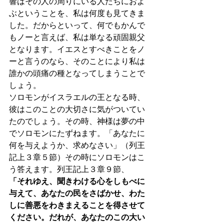
響はその人の周りにいる人たちにおよ
ぶということを、私は何度も見てきま
した。だからといって、何でもかんで
もノーと言えば、私は単なる頑固親父
となります。イエスとすべきことをノ
ーと言うのなら、そのことにより私は
誰かの頭痛の種となってしまうことで
しょう。
ソロモンがイスラエルの王となる時、
彼はこのことの大切さに気がついてい
たのでしょう。その時、神様は夢の中
でソロモンにたずねます。「あなたに
何を与えようか、求めなさい」（列王
記上３章５節）その時にソロモンはこ
う答えます。列王記上３章９節、
「それゆえ、聞きわける心をしもべに
与えて、あなたの民をさばかせ、わた
しに善悪をわきまえることを得させて
ください。だれが、あなたのこの大い