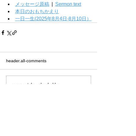
メッセージ原稿
  |  
Sermon text
本日のおもちかえり
一日一生(2025年8月4日-8月10日）
header.all-comments
comment-box.placeholder
Home
Messages
Visit Us
News
Get to Know Us
Events