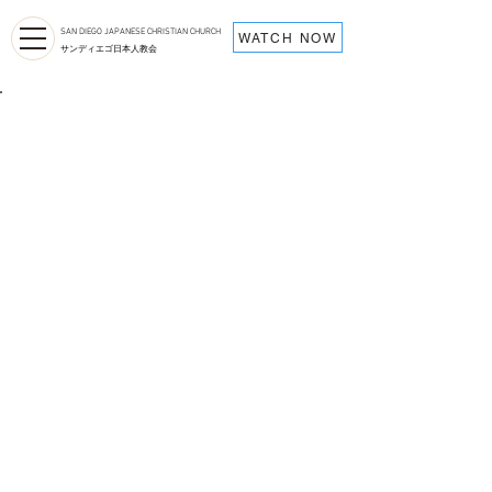
SAN DIEGO JAPANESE CHRISTIAN CHURCH
WATCH NOW
サンディエゴ日本人教会
メッセージ一
覧