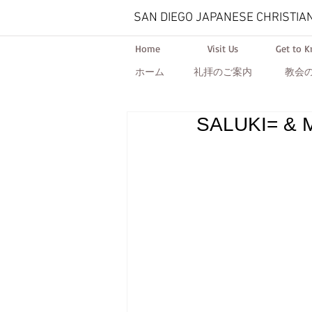
SAN DIEGO JAPANESE CHRISTIA
Home
Visit Us
Get to 
ホーム
礼拝のご案内
教会
SALUKI= & M