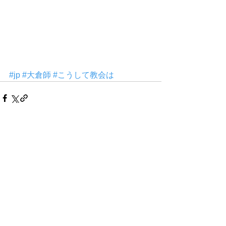
#jp
#大倉師
#こうして教会は
Comments
Write a comment...