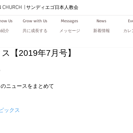
N CHURCH
|
サンディエゴ日本人教会
Know Us
Grow with Us
Messages
News
Ev
の紹介
共に成長する
メッセージ
新着情報
カレ
ス【2019年7月号】
）
 7月のニュースをまとめて
トピックス