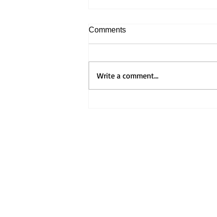
Comments
Write a comment...
Home
Visit Us
Get to Know Us
ホーム
​礼拝のご案内
教会の紹介