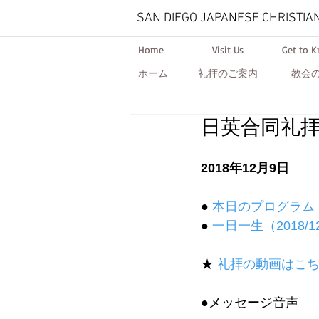
SAN DIEGO JAPANESE CHRISTIA
Home
Visit Us
Get to 
ホーム
礼拝のご案内
教会
日英合同礼拝『Go
2018年12月9日
● 
本日のプログラム
● 
一日一生（2018/12/1
★ 
礼拝の動画はこ
●メッセージ音声