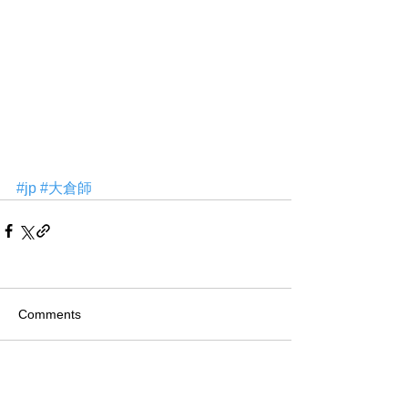
#jp
#大倉師
Comments
Write a comment...