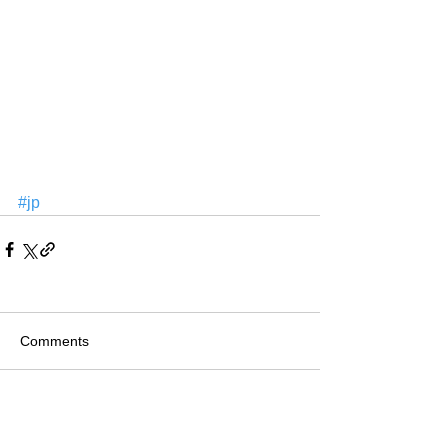
#jp
Comments
Write a comment...