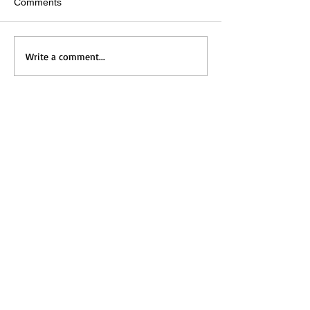
Comments
Write a comment...
Home
Messages
Visit Us
News
Get to Know Us
Events
Grow with Us
Give
Contact Us
ホーム
メッセージ
​礼拝のご案内
新着情報
教会の紹介
カレンダー