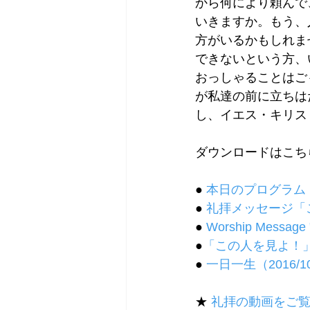
から何により頼んで
いきますか。もう、
方がいるかもしれま
できないという方、
おっしゃることはご
が私達の前に立ちは
し、イエス・キリス
ダウンロードはこち
● 
本日のプログラム
● 
礼拝メッセージ「
● 
Worship Message 
●
「この人を見よ！
● 
一日一生（2016/10/31
★ 
礼拝の動画をご