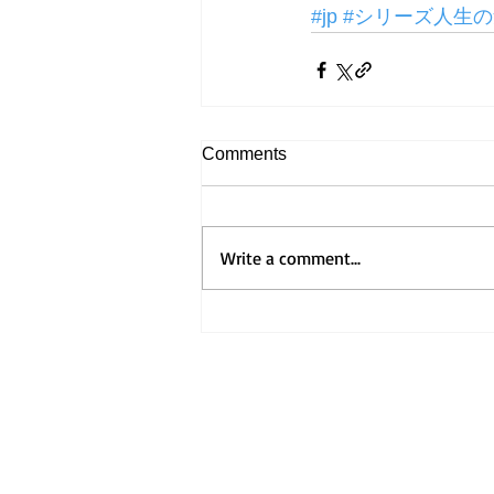
#jp
#シリーズ人生
Comments
Write a comment...
Home
Visit Us
Get to Know Us
ホーム
​礼拝のご案内
教会の紹介