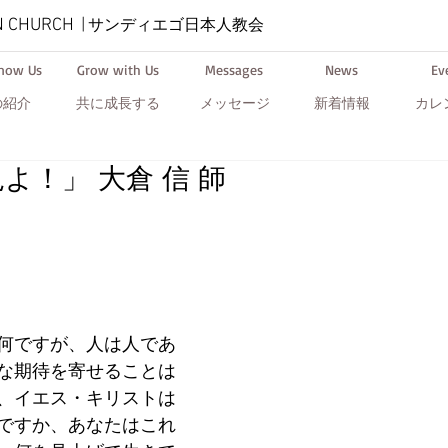
N CHURCH
|
サンディエゴ日本人教会
Know Us
Grow with Us
Messages
News
Ev
の紹介
共に成長する
メッセージ
新着情報
カレ
よ！」 大倉 信 師
何ですが、人は人であ
な期待を寄せることは
、イエス・キリストは
ですか、あなたはこれ