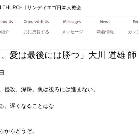
N CHURCH
|
サンディエゴ日本人教会
Know Us
Grow with Us
Messages
News
Ev
の紹介
共に成長する
メッセージ
新着情報
カレ
、愛は最後には勝つ」大川 道雄 師
日
、侵攻、深耕。魚は後ろには進まない。
る。遅くなることはな
からどうぞ。  