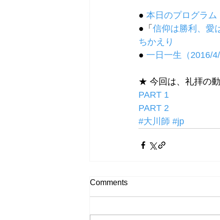
● 
本日のプログラム
●「
信仰は勝利、愛
ちかえり
● 
一日一生（2016/4/25
★ 今回は、礼拝の
PART 1
PART 2
#大川師
#jp
Comments