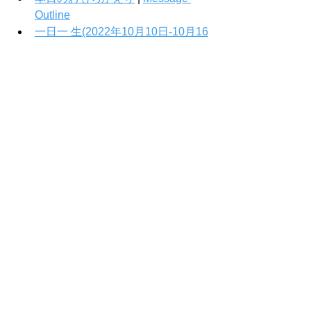
Outline
一日一 生(2022年10月10日-10月16
日）
Comments
Write a comment...
Home
Messages